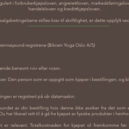
gulert i forbrukerkjøpsloven, angrerettloven, markedsføringslo
handelsloven og kredittkjøpsloven.
salgsbetingelsene stilles krav til skriftlighet, er dette oppfylt v
 Brønnøysund-registrene (Bikram Yoga Oslo A/S)
gende benevnt «vi» eller «oss».
er: Den person som er oppgitt som kjøper i bestillingen, og bl
lingen er registrert på vår datamaskin.
det av din bestilling hvis denne ikke avviker fra det som er 
har likevel rett til å gå fra kjøpet av fysiske produkter i henhol
t er relevant. Totalkostnaden for kjøpet vil fremkomme før b