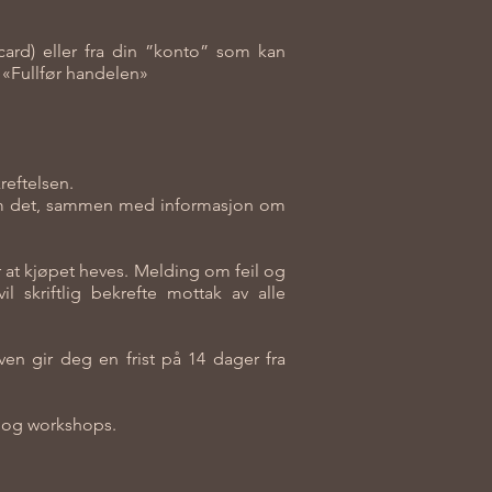
card) eller fra din ”konto” som kan
 «Fullfør handelen»
reftelsen.
ap om det, sammen med informasjon om
r at kjøpet heves. Melding om feil og
 skriftlig bekrefte mottak av alle
ven gir deg en frist på 14 dager fra
s og workshops.