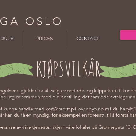
GA OSLO
EDULE
PRICES
CONTACT
KJØPSVILKÅR
ngelsene gjelder for alt salg av periode- og klippekort til kunder
ne utgjør sammen med din bestilling det samlede avtalegrunnl
 å kunne handle med kort/kreditt på
www.byo.no
må du ha fylt 1
år kan du få en myndig, for eksempel en foresatt, til å foreta h
veranse av våre tjenester skjer i våre lokaler på Grønnegata 10, 