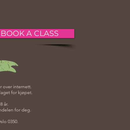
BOOK A CLASS
 over internett.
aget for kjøpet.
8 år.
andelen for deg.
Oslo 0350.