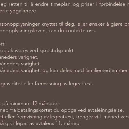
g retten til å endre timeplan og priser i forbindelse m
iserte yogalærere.
opplysninger knyttet til deg, eller ønsker å gjøre bruk
ersonopplysningsloven, kan du kontakte oss.
rt:
og aktiveres ved kjøpstidspunkt.
åneders varighet.
måneders varighet.
måneders varighet, og kan deles med familiemedlemmer r
raviditet eller fremvisning av legeattest.
et på minimum 12 måneder.
åned fra betalingskortet du oppga ved avtaleinngåelse.
et eller fremvisning av legeattest, trenger vi 1 måned vars
gis i løpet av avtalens 11. måned.