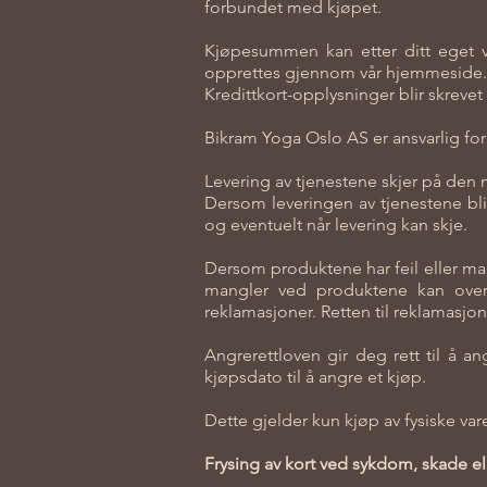
forbundet med kjøpet.
Kjøpesummen kan etter ditt eget va
opprettes gjennom vår hjemmeside. K
Kredittkort-opplysninger blir skrevet 
Bikram Yoga Oslo AS er ansvarlig fo
Levering av tjenestene skjer på den 
Dersom leveringen av tjenestene bli
og eventuelt når levering kan skje.
Dersom produktene har feil eller man
mangler ved produktene kan overbr
reklamasjoner. Retten til reklamasjon
Angrerettloven gir deg rett til å a
kjøpsdato til å angre et kjøp.
Dette gjelder kun kjøp av fysiske va
Frysing av kort ved sykdom, skade ell