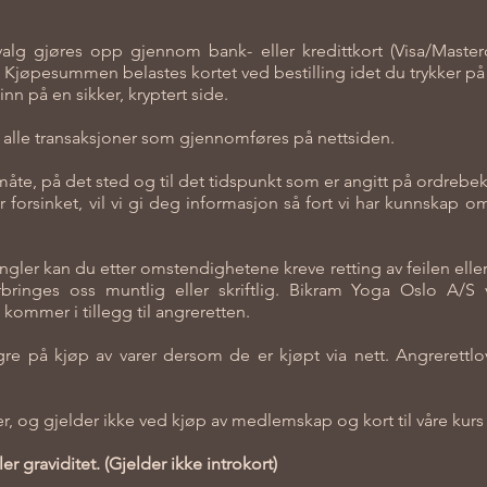
lg gjøres opp gjennom bank- eller kredittkort (Visa/Master
jøpesummen belastes kortet ved bestilling idet du trykker på
inn på en sikker, kryptert side.
r alle transaksjoner som gjennomføres på nettsiden.
måte, på det sted og til det tidspunkt som er angitt på ordrebek
r forsinket, vil vi gi deg informasjon så fort vi har kunnsk
gler kan du etter omstendighetene kreve retting av feilen elle
inges oss muntlig eller skriftlig. Bikram Yoga Oslo A/S vil
 kommer i tillegg til angreretten.
ngre på kjøp av varer dersom de er kjøpt via nett. Angrerettlo
rer, og gjelder ikke ved kjøp av medlemskap og kort til våre kur
er graviditet.
(Gjelder ikke introkort)