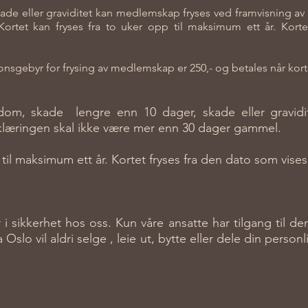
de eller graviditet kan medlemskap fryses ved framvisning av 
tet kan fryses fra to uker opp til maksimum ett år. Korte
nsgebyr for frysing av medlemskap er 250,- og betales når korte
ykdom, skade lengre enn 10 dager, skade eller gravi
rklæringen skal ikke være mer enn 30 dager gammel.
 til maksimum ett år. Kortet fryses fra den dato som vise
 i sikkerhet hos oss. Kun våre ansatte har tilgang til d
slo vil aldri selge , leie ut, bytte eller dele din person