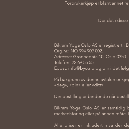
Forbrukerkjøp er blant annet re
Der det i disse 
Bikram Yoga Oslo AS er registrert i
Org.nr.: NO 994 909 002.
Adresse: Grønnegata 10, Oslo 0350
Telefon: 22 69 55 55
Epost:
info@byo.no
og blir i det føl
På bakgrunn av denne avtalen er kjøp
«deg», «din» eller «ditt».
Din bestilling er bindende når bestil
Bikram Yoga Oslo AS er samtidig bun
markedsføring eller på annen måte. Du 
Alle priser er inkludert mva der de